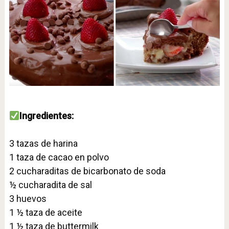
Ingredientes:⁣
3 tazas de harina ⁣
1 taza de cacao en polvo ⁣
2 cucharaditas de bicarbonato de soda
½ cucharadita de sal ⁣
3 huevos⁣
1 ½ taza de aceite ⁣
1 ½ taza de buttermilk ⁣