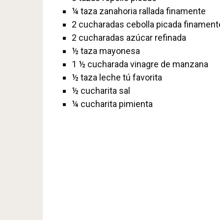
¼
taza zanahoria rallada finamente
2
cucharadas cebolla picada finament
2
cucharadas azúcar refinada
½
taza mayonesa
1 ½
cucharada vinagre de manzana
½
taza leche
tú favorita
½
cucharita sal
¼
cucharita pimienta