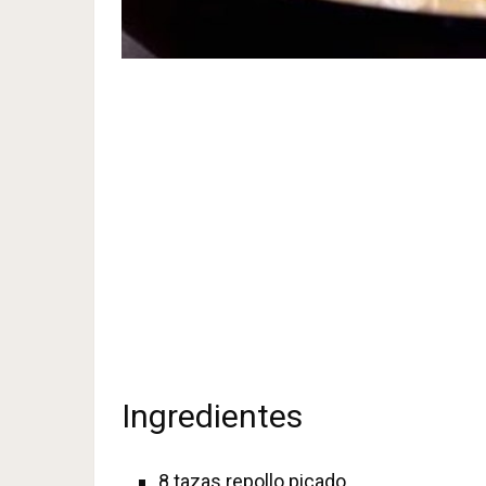
Ingredientes
8
tazas repollo picado