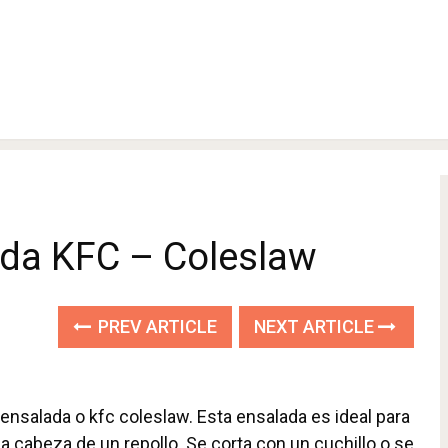
da KFC – Coleslaw
PREV ARTICLE
NEXT ARTICLE
ensalada o kfc coleslaw. Esta ensalada es ideal para
 la cabeza de un repollo. Se corta con un cuchillo o se